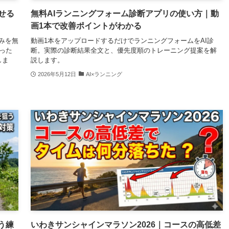
せる
無料AIランニングフォーム診断アプリの使い方｜動
画1本で改善ポイントがわかる
組みを無
動画1本をアップロードするだけでランニングフォームをAI診
った
断。実際の診断結果全文と、優先度順のトレーニング提案を解
しま
説します。
2026年5月12日
AI×ランニング
狙う練
いわきサンシャインマラソン2026｜コースの高低差