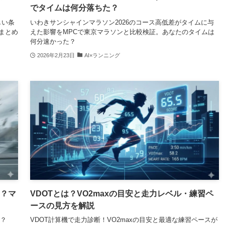
でタイムは何分落ちた？
しい条
いわきサンシャインマラソン2026のコース高低差がタイムに与
まとめ
えた影響をMPCで東京マラソンと比較検証。あなたのタイムは
何分速かった？
2026年2月23日
AI×ランニング
た？マ
VDOTとは？VO2maxの目安と走力レベル・練習ペ
ースの見方を解説
た？
VDOT計算機で走力診断！VO2maxの目安と最適な練習ペースが