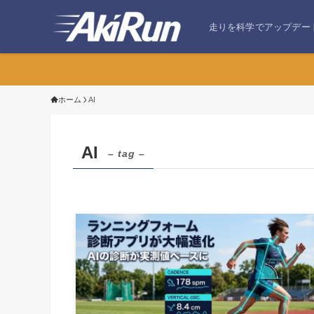
走りを科学でアップデー
ホーム
AI
AI
– tag –