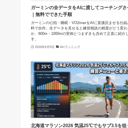
ガーミンの全データをAIに渡してコーチングさ
｜無料でできた手順
ガーミンの心拍・睡眠・VO2maxをAIに直接読ませる仕
料で自作。生データを見せると練習相談の精度がどう変わ
か、800m・1000mの実例とつまずきも含めて正直に紹介
す。
2026年6月5日
AI×ランニング
北海道マラソン2026 気温25℃でもサブ3.5を