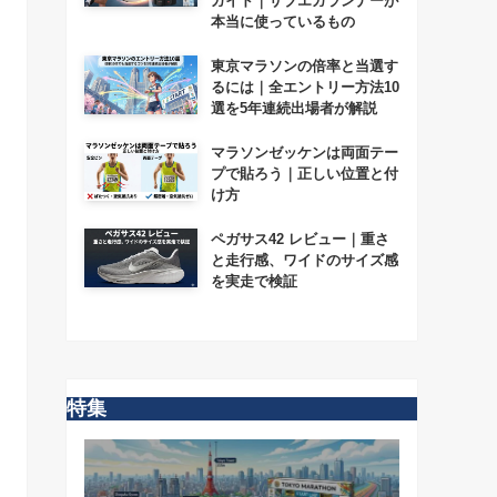
ガイド｜サブエガランナーが
本当に使っているもの
東京マラソンの倍率と当選す
るには｜全エントリー方法10
選を5年連続出場者が解説
マラソンゼッケンは両面テー
プで貼ろう｜正しい位置と付
け方
ペガサス42 レビュー｜重さ
と走行感、ワイドのサイズ感
を実走で検証
特集