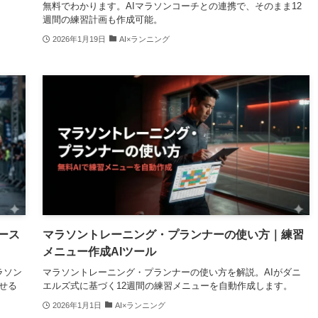
無料でわかります。AIマラソンコーチとの連携で、そのまま12
週間の練習計画も作成可能。
2026年1月19日
AI×ランニング
ース
マラソントレーニング・プランナーの使い方｜練習
メニュー作成AIツール
ラソン
マラソントレーニング・プランナーの使い方を解説。AIがダニ
せる
エルズ式に基づく12週間の練習メニューを自動作成します。
2026年1月1日
AI×ランニング