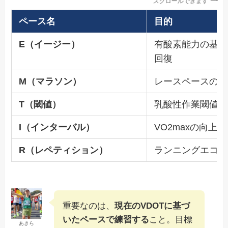
スクロールできます
ペース名
目的
E（イージー）
有酸素能力の基礎
回復
M（マラソン）
レースペースの感
T（閾値）
乳酸性作業閾値（
I（インターバル）
VO2maxの向上
R（レペティション）
ランニングエコノ
重要なのは、
現在のVDOTに基づ
いたペースで練習する
こと。目標
あきら