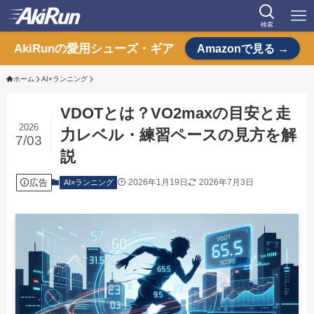
検索
AkiRunの愛用シューズ・ギア
Amazonで見る →
ホーム
AI×ランニング
VDOTとは？VO2maxの目安と走
2026
力レベル・練習ペースの見方を解
7/03
説
広告
2026年1月19日
2026年7月3日
AI×ランニング