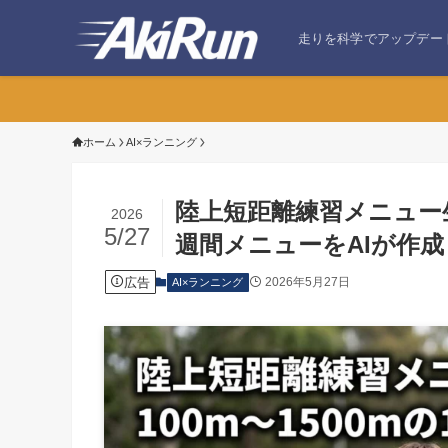
走りを科学でアップデー
ホーム
AI×ランニング
陸上短距離練習メニュー生
2026
5/27
週間メニューをAIが作成
広告
2026年5月27日
AI×ランニング