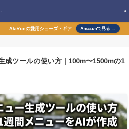
ト
Amazonで見る →
AkiRunの愛用シューズ・ギア
成ツールの使い方｜100m〜1500mの1