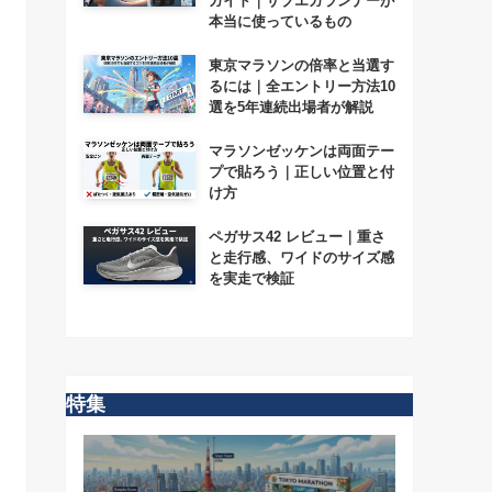
ガイド｜サブエガランナーが
本当に使っているもの
東京マラソンの倍率と当選す
るには｜全エントリー方法10
選を5年連続出場者が解説
マラソンゼッケンは両面テー
プで貼ろう｜正しい位置と付
け方
ペガサス42 レビュー｜重さ
と走行感、ワイドのサイズ感
を実走で検証
特集